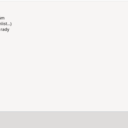
rám
hlist…)
 rady