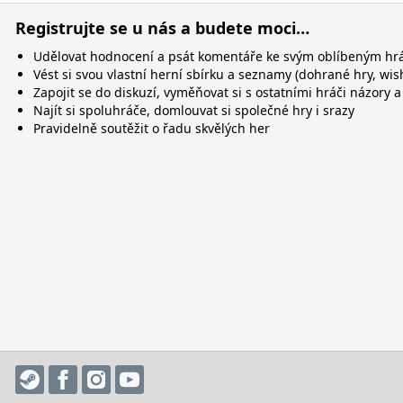
Registrujte se u nás a budete moci…
Udělovat hodnocení a psát komentáře ke svým oblíbeným h
Vést si svou vlastní herní sbírku a seznamy (dohrané hry, wis
Zapojit se do diskuzí, vyměňovat si s ostatními hráči názory a
Najít si spoluhráče, domlouvat si společné hry i srazy
Pravidelně soutěžit o řadu skvělých her