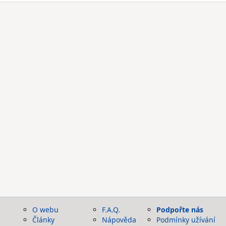
O webu
F.A.Q.
Podpořte nás
Články
Nápověda
Podmínky užívání