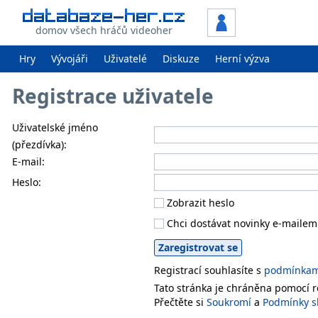
domov všech hráčů videoher
Hry
Vývojáři
Uživatelé
Diskuze
Herní výzva
Registrace uživatele
Uživatelské jméno
(přezdívka):
E-mail:
Heslo:
Zobrazit heslo
Chci dostávat novinky e-mailem
Registrací souhlasíte s
podmínkami
Tato stránka je chráněna pomocí
Přečtěte si
Soukromí
a
Podmínky s