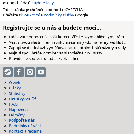
osobních údajů
najdete tady
.
Tato stránka je chráněna pomocí reCAPTCHA
Přečtěte si
Soukromí
a
Podmínky služby
Google.
Registrujte se u nás a budete moci…
Udělovat hodnocení a psát komentáře ke svým oblíbeným hrám
Vést si svou vlastní herní sbírku a seznamy (dohrané hry, wishlist…)
Zapojit se do diskuzí, vyměňovat si s ostatními hráči názory a rady
Najít si spoluhráče, domlouvat si společné hry i srazy
Pravidelně soutěžit o řadu skvělých her
O webu
Články
Statistiky
Herní výzva
F.A.Q.
Nápověda
Odměny
Podpořte nás
Podmínky užívání
Kontakt a reklama