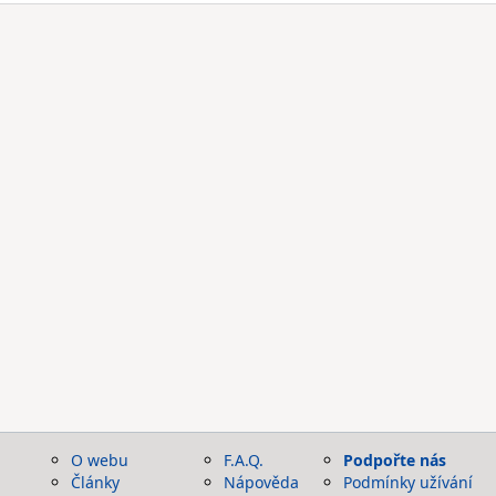
O webu
F.A.Q.
Podpořte nás
Články
Nápověda
Podmínky užívání