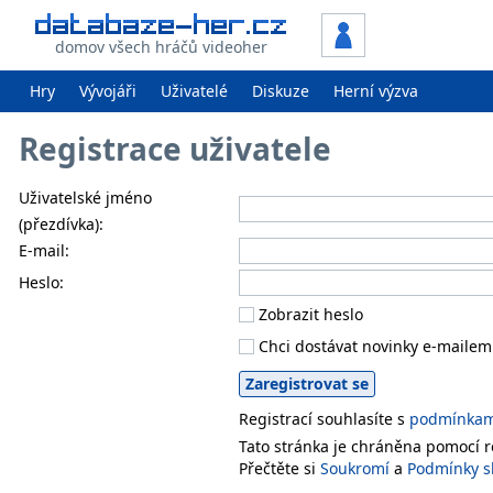
domov všech hráčů videoher
Hry
Vývojáři
Uživatelé
Diskuze
Herní výzva
Registrace uživatele
Uživatelské jméno
(přezdívka):
E-mail:
Heslo:
Zobrazit heslo
Chci dostávat novinky e-mailem
Registrací souhlasíte s
podmínkami
Tato stránka je chráněna pomocí
Přečtěte si
Soukromí
a
Podmínky s