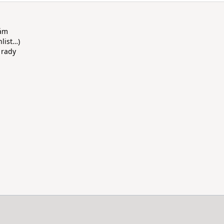
rám
hlist…)
 rady