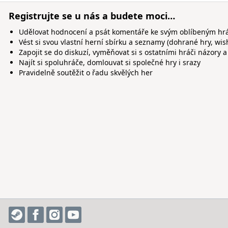
Registrujte se u nás a budete moci…
Udělovat hodnocení a psát komentáře ke svým oblíbeným h
Vést si svou vlastní herní sbírku a seznamy (dohrané hry, wis
Zapojit se do diskuzí, vyměňovat si s ostatními hráči názory a
Najít si spoluhráče, domlouvat si společné hry i srazy
Pravidelně soutěžit o řadu skvělých her