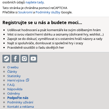
osobních údajů
najdete tady
.
Tato stránka je chráněna pomocí reCAPTCHA
Přečtěte si
Soukromí
a
Podmínky služby
Google.
Registrujte se u nás a budete moci…
Udělovat hodnocení a psát komentáře ke svým oblíbeným hrám
Vést si svou vlastní herní sbírku a seznamy (dohrané hry, wishlist…)
Zapojit se do diskuzí, vyměňovat si s ostatními hráči názory a rady
Najít si spoluhráče, domlouvat si společné hry i srazy
Pravidelně soutěžit o řadu skvělých her
O webu
Články
Statistiky
Herní výzva
F.A.Q.
Nápověda
Odměny
Podpořte nás
Podmínky užívání
Kontakt a reklama