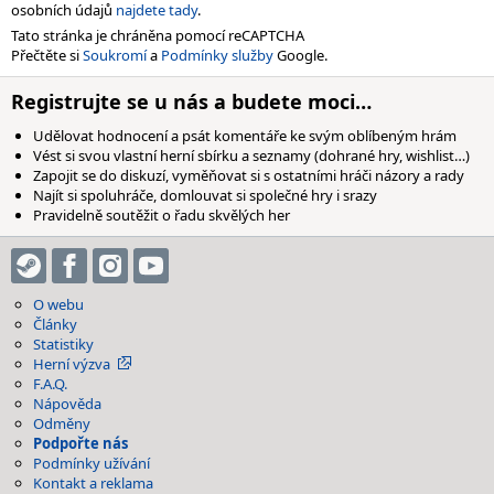
osobních údajů
najdete tady
.
Tato stránka je chráněna pomocí reCAPTCHA
Přečtěte si
Soukromí
a
Podmínky služby
Google.
Registrujte se u nás a budete moci…
Udělovat hodnocení a psát komentáře ke svým oblíbeným hrám
Vést si svou vlastní herní sbírku a seznamy (dohrané hry, wishlist…)
Zapojit se do diskuzí, vyměňovat si s ostatními hráči názory a rady
Najít si spoluhráče, domlouvat si společné hry i srazy
Pravidelně soutěžit o řadu skvělých her
O webu
Články
Statistiky
Herní výzva
F.A.Q.
Nápověda
Odměny
Podpořte nás
Podmínky užívání
Kontakt a reklama