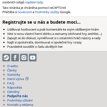
osobních údajů
najdete tady
.
Tato stránka je chráněna pomocí reCAPTCHA
Přečtěte si
Soukromí
a
Podmínky služby
Google.
Registrujte se u nás a budete moci…
Udělovat hodnocení a psát komentáře ke svým oblíbeným hrám
Vést si svou vlastní herní sbírku a seznamy (dohrané hry, wishlist…)
Zapojit se do diskuzí, vyměňovat si s ostatními hráči názory a rady
Najít si spoluhráče, domlouvat si společné hry i srazy
Pravidelně soutěžit o řadu skvělých her
O webu
Články
Statistiky
Herní výzva
F.A.Q.
Nápověda
Odměny
Podpořte nás
Podmínky užívání
Kontakt a reklama