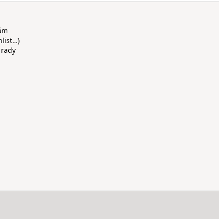
rám
hlist…)
 rady