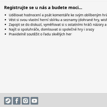
Registrujte se u nás a budete moci…
Udělovat hodnocení a psát komentáře ke svým oblíbeným h
Vést si svou vlastní herní sbírku a seznamy (dohrané hry, wis
Zapojit se do diskuzí, vyměňovat si s ostatními hráči názory a
Najít si spoluhráče, domlouvat si společné hry i srazy
Pravidelně soutěžit o řadu skvělých her