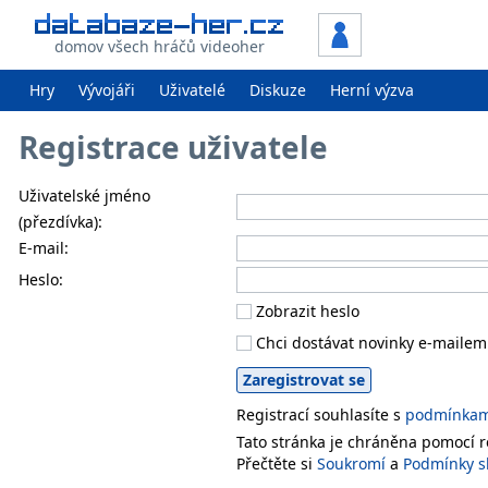
domov všech hráčů videoher
Hry
Vývojáři
Uživatelé
Diskuze
Herní výzva
Registrace uživatele
Uživatelské jméno
(přezdívka):
E-mail:
Heslo:
Zobrazit heslo
Chci dostávat novinky e-mailem
Registrací souhlasíte s
podmínkami
Tato stránka je chráněna pomocí
Přečtěte si
Soukromí
a
Podmínky s