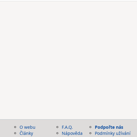
O webu
F.A.Q.
Podpořte nás
Články
Nápověda
Podmínky užívání