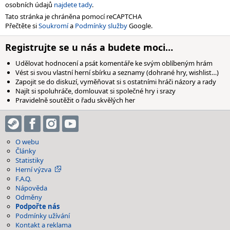
osobních údajů
najdete tady
.
Tato stránka je chráněna pomocí reCAPTCHA
Přečtěte si
Soukromí
a
Podmínky služby
Google.
Registrujte se u nás a budete moci…
Udělovat hodnocení a psát komentáře ke svým oblíbeným hrám
Vést si svou vlastní herní sbírku a seznamy (dohrané hry, wishlist…)
Zapojit se do diskuzí, vyměňovat si s ostatními hráči názory a rady
Najít si spoluhráče, domlouvat si společné hry i srazy
Pravidelně soutěžit o řadu skvělých her
O webu
Články
Statistiky
Herní výzva
F.A.Q.
Nápověda
Odměny
Podpořte nás
Podmínky užívání
Kontakt a reklama