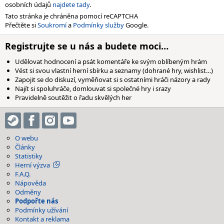
osobních údajů
najdete tady
.
Tato stránka je chráněna pomocí reCAPTCHA
Přečtěte si
Soukromí
a
Podmínky služby
Google.
Registrujte se u nás a budete moci…
Udělovat hodnocení a psát komentáře ke svým oblíbeným hrám
Vést si svou vlastní herní sbírku a seznamy (dohrané hry, wishlist…)
Zapojit se do diskuzí, vyměňovat si s ostatními hráči názory a rady
Najít si spoluhráče, domlouvat si společné hry i srazy
Pravidelně soutěžit o řadu skvělých her
O webu
Články
Statistiky
Herní výzva
F.A.Q.
Nápověda
Odměny
Podpořte nás
Podmínky užívání
Kontakt a reklama