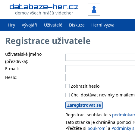
domov všech hráčů videoher
Hry
Vývojáři
Uživatelé
Diskuze
Herní výzva
Registrace uživatele
Uživatelské jméno
(přezdívka):
E-mail:
Heslo:
Zobrazit heslo
Chci dostávat novinky e-mailem
Registrací souhlasíte s
podmínkami
Tato stránka je chráněna pomocí
Přečtěte si
Soukromí
a
Podmínky s