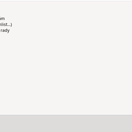
rám
hlist…)
 rady