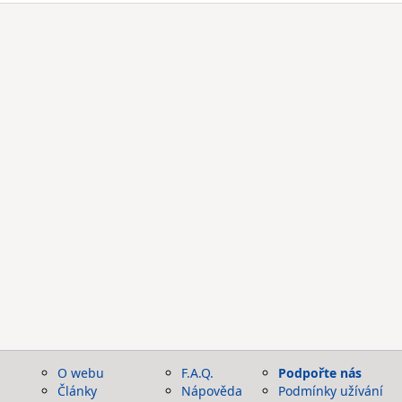
O webu
F.A.Q.
Podpořte nás
Články
Nápověda
Podmínky užívání