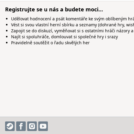
Registrujte se u nás a budete moci…
Udělovat hodnocení a psát komentáře ke svým oblíbeným h
Vést si svou vlastní herní sbírku a seznamy (dohrané hry, wis
Zapojit se do diskuzí, vyměňovat si s ostatními hráči názory a
Najít si spoluhráče, domlouvat si společné hry i srazy
Pravidelně soutěžit o řadu skvělých her