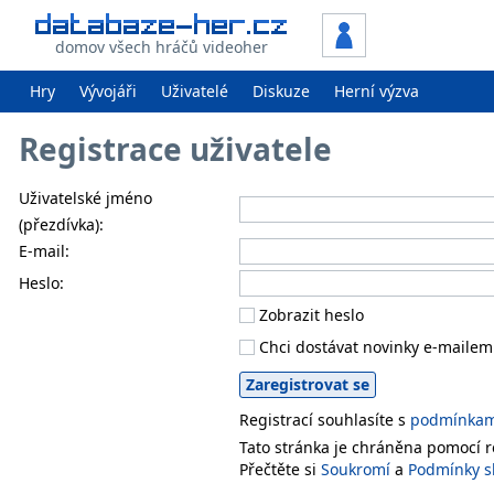
domov všech hráčů videoher
Hry
Vývojáři
Uživatelé
Diskuze
Herní výzva
Registrace uživatele
Uživatelské jméno
(přezdívka):
E-mail:
Heslo:
Zobrazit heslo
Chci dostávat novinky e-mailem
Registrací souhlasíte s
podmínkami
Tato stránka je chráněna pomocí
Přečtěte si
Soukromí
a
Podmínky s