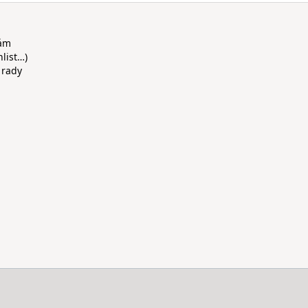
rám
hlist…)
 rady