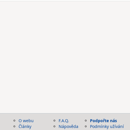
O webu
F.A.Q.
Podpořte nás
Články
Nápověda
Podmínky užívání