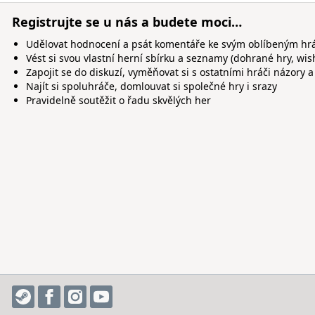
Registrujte se u nás a budete moci…
Udělovat hodnocení a psát komentáře ke svým oblíbeným h
Vést si svou vlastní herní sbírku a seznamy (dohrané hry, wis
Zapojit se do diskuzí, vyměňovat si s ostatními hráči názory a
Najít si spoluhráče, domlouvat si společné hry i srazy
Pravidelně soutěžit o řadu skvělých her