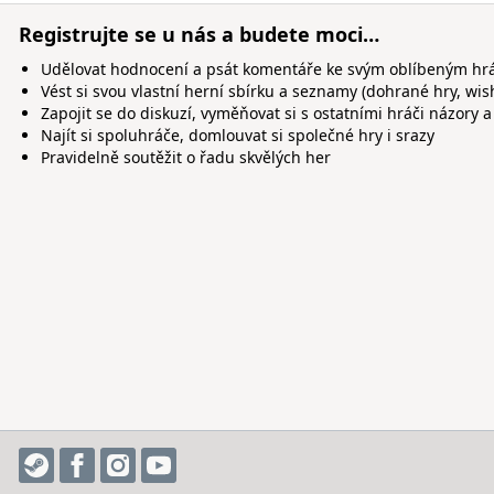
Registrujte se u nás a budete moci…
Udělovat hodnocení a psát komentáře ke svým oblíbeným h
Vést si svou vlastní herní sbírku a seznamy (dohrané hry, wis
Zapojit se do diskuzí, vyměňovat si s ostatními hráči názory a
Najít si spoluhráče, domlouvat si společné hry i srazy
Pravidelně soutěžit o řadu skvělých her