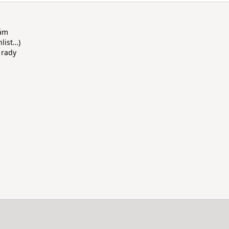
rám
hlist…)
 rady