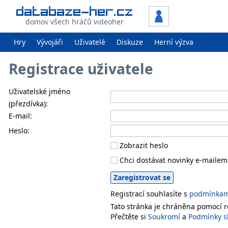
domov všech hráčů videoher
Hry
Vývojáři
Uživatelé
Diskuze
Herní výzva
Registrace uživatele
Uživatelské jméno
(přezdívka):
E-mail:
Heslo:
Zobrazit heslo
Chci dostávat novinky e-mailem
Registrací souhlasíte s
podmínkami
Tato stránka je chráněna pomocí
Přečtěte si
Soukromí
a
Podmínky s