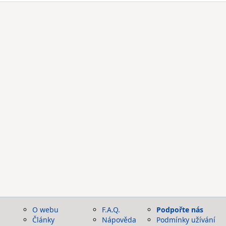
O webu
F.A.Q.
Podpořte nás
Články
Nápověda
Podmínky užívání