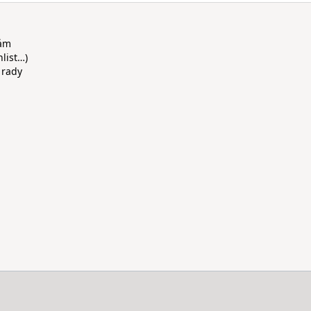
rám
hlist…)
 rady