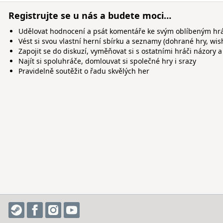
Registrujte se u nás a budete moci…
Udělovat hodnocení a psát komentáře ke svým oblíbeným h
Vést si svou vlastní herní sbírku a seznamy (dohrané hry, wis
Zapojit se do diskuzí, vyměňovat si s ostatními hráči názory a
Najít si spoluhráče, domlouvat si společné hry i srazy
Pravidelně soutěžit o řadu skvělých her