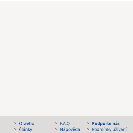
O webu
F.A.Q.
Podpořte nás
Články
Nápověda
Podmínky užívání