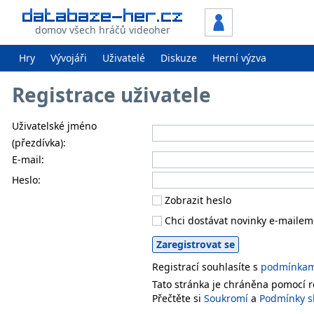
domov všech hráčů videoher
Hry
Vývojáři
Uživatelé
Diskuze
Herní výzva
Registrace uživatele
Uživatelské jméno
(přezdívka):
E-mail:
Heslo:
Zobrazit heslo
Chci dostávat novinky e-mailem
Registrací souhlasíte s
podmínkami
Tato stránka je chráněna pomocí
Přečtěte si
Soukromí
a
Podmínky s