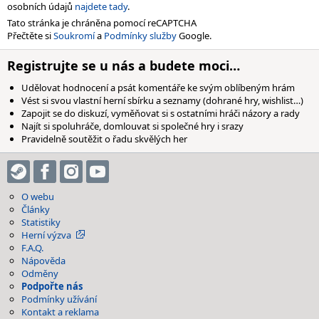
osobních údajů
najdete tady
.
Tato stránka je chráněna pomocí reCAPTCHA
Přečtěte si
Soukromí
a
Podmínky služby
Google.
Registrujte se u nás a budete moci…
Udělovat hodnocení a psát komentáře ke svým oblíbeným hrám
Vést si svou vlastní herní sbírku a seznamy (dohrané hry, wishlist…)
Zapojit se do diskuzí, vyměňovat si s ostatními hráči názory a rady
Najít si spoluhráče, domlouvat si společné hry i srazy
Pravidelně soutěžit o řadu skvělých her
O webu
Články
Statistiky
Herní výzva
F.A.Q.
Nápověda
Odměny
Podpořte nás
Podmínky užívání
Kontakt a reklama