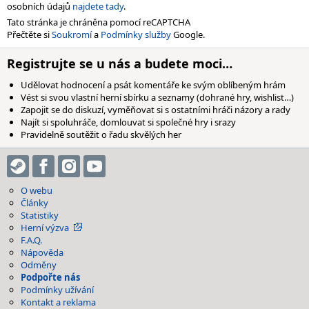
osobních údajů
najdete tady
.
Tato stránka je chráněna pomocí reCAPTCHA
Přečtěte si
Soukromí
a
Podmínky služby
Google.
Registrujte se u nás a budete moci…
Udělovat hodnocení a psát komentáře ke svým oblíbeným hrám
Vést si svou vlastní herní sbírku a seznamy (dohrané hry, wishlist…)
Zapojit se do diskuzí, vyměňovat si s ostatními hráči názory a rady
Najít si spoluhráče, domlouvat si společné hry i srazy
Pravidelně soutěžit o řadu skvělých her
O webu
Články
Statistiky
Herní výzva
F.A.Q.
Nápověda
Odměny
Podpořte nás
Podmínky užívání
Kontakt a reklama