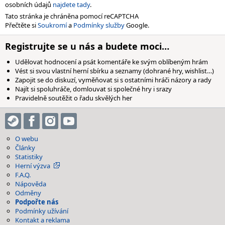
osobních údajů
najdete tady
.
Tato stránka je chráněna pomocí reCAPTCHA
Přečtěte si
Soukromí
a
Podmínky služby
Google.
Registrujte se u nás a budete moci…
Udělovat hodnocení a psát komentáře ke svým oblíbeným hrám
Vést si svou vlastní herní sbírku a seznamy (dohrané hry, wishlist…)
Zapojit se do diskuzí, vyměňovat si s ostatními hráči názory a rady
Najít si spoluhráče, domlouvat si společné hry i srazy
Pravidelně soutěžit o řadu skvělých her
O webu
Články
Statistiky
Herní výzva
F.A.Q.
Nápověda
Odměny
Podpořte nás
Podmínky užívání
Kontakt a reklama