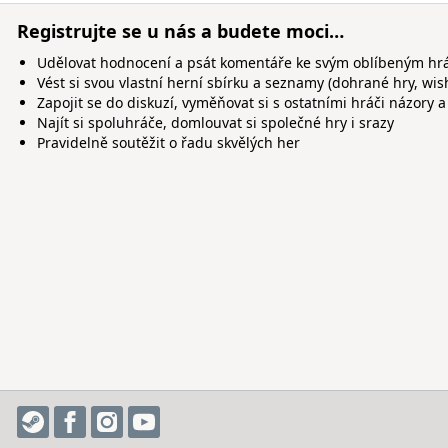
Registrujte se u nás a budete moci…
Udělovat hodnocení a psát komentáře ke svým oblíbeným h
Vést si svou vlastní herní sbírku a seznamy (dohrané hry, wis
Zapojit se do diskuzí, vyměňovat si s ostatními hráči názory a
Najít si spoluhráče, domlouvat si společné hry i srazy
Pravidelně soutěžit o řadu skvělých her