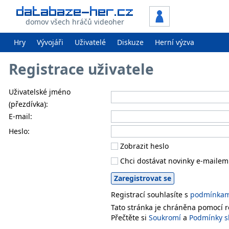
domov všech hráčů videoher
Hry
Vývojáři
Uživatelé
Diskuze
Herní výzva
Registrace uživatele
Uživatelské jméno
(přezdívka):
E-mail:
Heslo:
Zobrazit heslo
Chci dostávat novinky e-mailem
Registrací souhlasíte s
podmínkami
Tato stránka je chráněna pomocí
Přečtěte si
Soukromí
a
Podmínky s