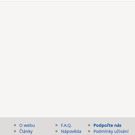
O webu
F.A.Q.
Podpořte nás
Články
Nápověda
Podmínky užívání