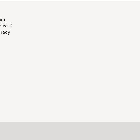
rám
hlist…)
 rady