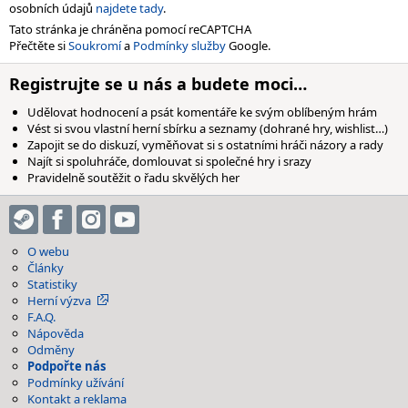
osobních údajů
najdete tady
.
Tato stránka je chráněna pomocí reCAPTCHA
Přečtěte si
Soukromí
a
Podmínky služby
Google.
Registrujte se u nás a budete moci…
Udělovat hodnocení a psát komentáře ke svým oblíbeným hrám
Vést si svou vlastní herní sbírku a seznamy (dohrané hry, wishlist…)
Zapojit se do diskuzí, vyměňovat si s ostatními hráči názory a rady
Najít si spoluhráče, domlouvat si společné hry i srazy
Pravidelně soutěžit o řadu skvělých her
O webu
Články
Statistiky
Herní výzva
F.A.Q.
Nápověda
Odměny
Podpořte nás
Podmínky užívání
Kontakt a reklama