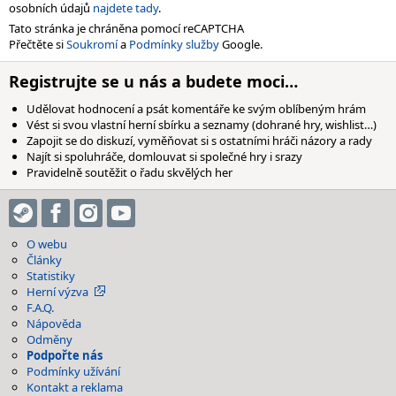
osobních údajů
najdete tady
.
Tato stránka je chráněna pomocí reCAPTCHA
Přečtěte si
Soukromí
a
Podmínky služby
Google.
Registrujte se u nás a budete moci…
Udělovat hodnocení a psát komentáře ke svým oblíbeným hrám
Vést si svou vlastní herní sbírku a seznamy (dohrané hry, wishlist…)
Zapojit se do diskuzí, vyměňovat si s ostatními hráči názory a rady
Najít si spoluhráče, domlouvat si společné hry i srazy
Pravidelně soutěžit o řadu skvělých her
O webu
Články
Statistiky
Herní výzva
F.A.Q.
Nápověda
Odměny
Podpořte nás
Podmínky užívání
Kontakt a reklama