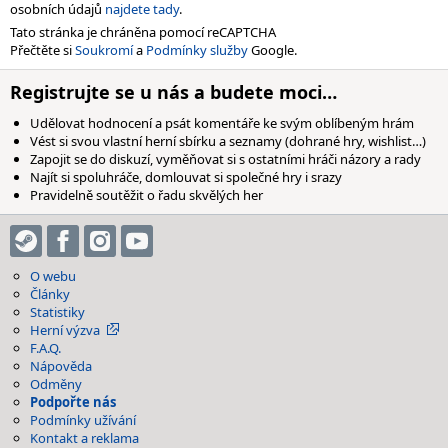
osobních údajů
najdete tady
.
Tato stránka je chráněna pomocí reCAPTCHA
Přečtěte si
Soukromí
a
Podmínky služby
Google.
Registrujte se u nás a budete moci…
Udělovat hodnocení a psát komentáře ke svým oblíbeným hrám
Vést si svou vlastní herní sbírku a seznamy (dohrané hry, wishlist…)
Zapojit se do diskuzí, vyměňovat si s ostatními hráči názory a rady
Najít si spoluhráče, domlouvat si společné hry i srazy
Pravidelně soutěžit o řadu skvělých her
O webu
Články
Statistiky
Herní výzva
F.A.Q.
Nápověda
Odměny
Podpořte nás
Podmínky užívání
Kontakt a reklama