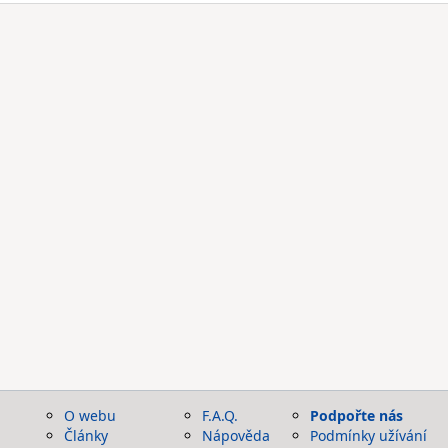
O webu
F.A.Q.
Podpořte nás
Články
Nápověda
Podmínky užívání