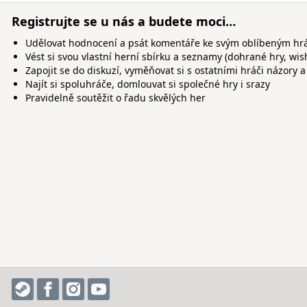
Registrujte se u nás a budete moci…
Udělovat hodnocení a psát komentáře ke svým oblíbeným h
Vést si svou vlastní herní sbírku a seznamy (dohrané hry, wis
Zapojit se do diskuzí, vyměňovat si s ostatními hráči názory a
Najít si spoluhráče, domlouvat si společné hry i srazy
Pravidelně soutěžit o řadu skvělých her