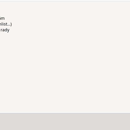
rám
hlist…)
 rady