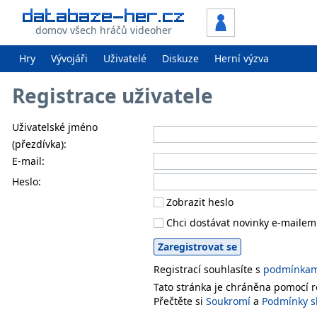
domov všech hráčů videoher
Hry
Vývojáři
Uživatelé
Diskuze
Herní výzva
Registrace uživatele
Uživatelské jméno
(přezdívka):
E-mail:
Heslo:
Zobrazit heslo
Chci dostávat novinky e-mailem
Registrací souhlasíte s
podmínkami
Tato stránka je chráněna pomocí
Přečtěte si
Soukromí
a
Podmínky s