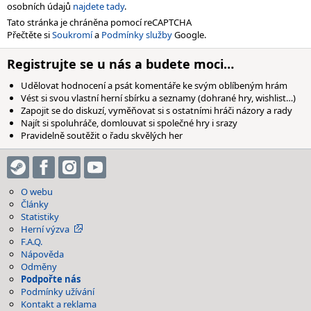
osobních údajů
najdete tady
.
Tato stránka je chráněna pomocí reCAPTCHA
Přečtěte si
Soukromí
a
Podmínky služby
Google.
Registrujte se u nás a budete moci…
Udělovat hodnocení a psát komentáře ke svým oblíbeným hrám
Vést si svou vlastní herní sbírku a seznamy (dohrané hry, wishlist…)
Zapojit se do diskuzí, vyměňovat si s ostatními hráči názory a rady
Najít si spoluhráče, domlouvat si společné hry i srazy
Pravidelně soutěžit o řadu skvělých her
O webu
Články
Statistiky
Herní výzva
F.A.Q.
Nápověda
Odměny
Podpořte nás
Podmínky užívání
Kontakt a reklama