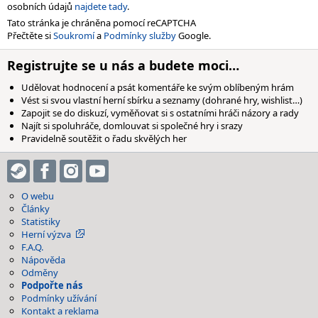
osobních údajů
najdete tady
.
Tato stránka je chráněna pomocí reCAPTCHA
Přečtěte si
Soukromí
a
Podmínky služby
Google.
Registrujte se u nás a budete moci…
Udělovat hodnocení a psát komentáře ke svým oblíbeným hrám
Vést si svou vlastní herní sbírku a seznamy (dohrané hry, wishlist…)
Zapojit se do diskuzí, vyměňovat si s ostatními hráči názory a rady
Najít si spoluhráče, domlouvat si společné hry i srazy
Pravidelně soutěžit o řadu skvělých her
O webu
Články
Statistiky
Herní výzva
F.A.Q.
Nápověda
Odměny
Podpořte nás
Podmínky užívání
Kontakt a reklama