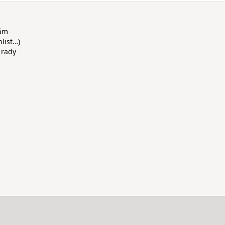
rám
hlist…)
 rady