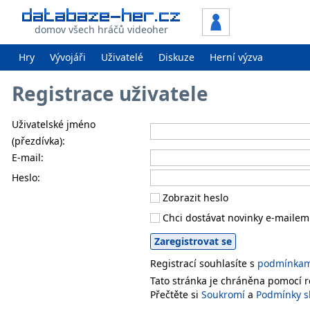
domov všech hráčů videoher
Hry
Vývojáři
Uživatelé
Diskuze
Herní výzva
Registrace uživatele
Uživatelské jméno
(přezdívka):
E-mail:
Heslo:
Zobrazit heslo
Chci dostávat novinky e-mailem
Registrací souhlasíte s
podmínkami
Tato stránka je chráněna pomocí
Přečtěte si
Soukromí
a
Podmínky s