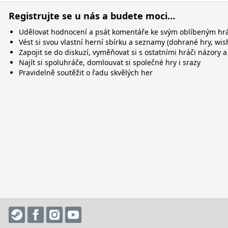
Registrujte se u nás a budete moci…
Udělovat hodnocení a psát komentáře ke svým oblíbeným h
Vést si svou vlastní herní sbírku a seznamy (dohrané hry, wis
Zapojit se do diskuzí, vyměňovat si s ostatními hráči názory a
Najít si spoluhráče, domlouvat si společné hry i srazy
Pravidelně soutěžit o řadu skvělých her