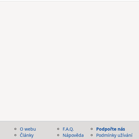
O webu
F.A.Q.
Podpořte nás
Články
Nápověda
Podmínky užívání