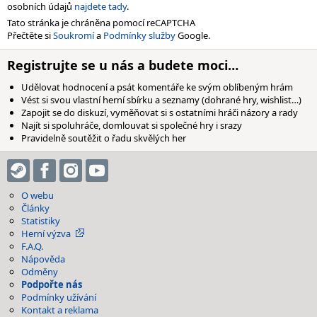
osobních údajů
najdete tady
.
Tato stránka je chráněna pomocí reCAPTCHA
Přečtěte si
Soukromí
a
Podmínky služby
Google.
Registrujte se u nás a budete moci…
Udělovat hodnocení a psát komentáře ke svým oblíbeným hrám
Vést si svou vlastní herní sbírku a seznamy (dohrané hry, wishlist…)
Zapojit se do diskuzí, vyměňovat si s ostatními hráči názory a rady
Najít si spoluhráče, domlouvat si společné hry i srazy
Pravidelně soutěžit o řadu skvělých her
O webu
Články
Statistiky
Herní výzva
F.A.Q.
Nápověda
Odměny
Podpořte nás
Podmínky užívání
Kontakt a reklama