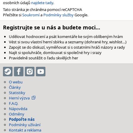
osobních údajů
najdete tady
.
Tato stránka je chráněna pomocí reCAPTCHA
Přečtěte si
Soukromí
a
Podmínky služby
Google.
Registrujte se u nás a budete moci…
Udělovat hodnocení a psát komentáře ke svým oblíbeným hrám
Vést si svou vlastní herní sbírku a seznamy (dohrané hry, wishlist…)
Zapojit se do diskuzí, vyměňovat si s ostatními hráči názory a rady
Najít si spoluhráče, domlouvat si společné hry i srazy
Pravidelně soutěžit o řadu skvělých her
O webu
Články
Statistiky
Herní výzva
F.A.Q.
Nápověda
Odměny
Podpořte nás
Podmínky užívání
Kontakt a reklama