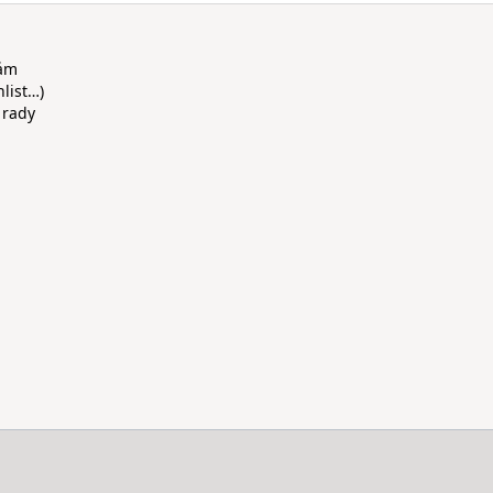
rám
hlist…)
 rady