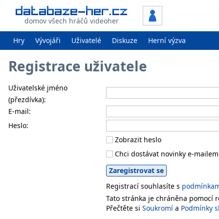
domov všech hráčů videoher
Hry
Vývojáři
Uživatelé
Diskuze
Herní výzva
Registrace uživatele
Uživatelské jméno
(přezdívka):
E-mail:
Heslo:
Zobrazit heslo
Chci dostávat novinky e-mailem
Registrací souhlasíte s
podmínkami
Tato stránka je chráněna pomocí
Přečtěte si
Soukromí
a
Podmínky s