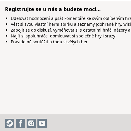
Registrujte se u nás a budete moci…
Udělovat hodnocení a psát komentáře ke svým oblíbeným h
Vést si svou vlastní herní sbírku a seznamy (dohrané hry, wis
Zapojit se do diskuzí, vyměňovat si s ostatními hráči názory a
Najít si spoluhráče, domlouvat si společné hry i srazy
Pravidelně soutěžit o řadu skvělých her