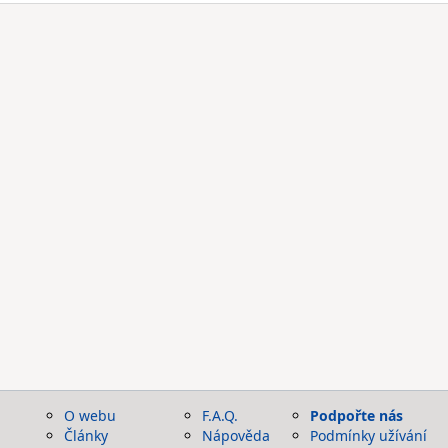
O webu
F.A.Q.
Podpořte nás
Články
Nápověda
Podmínky užívání