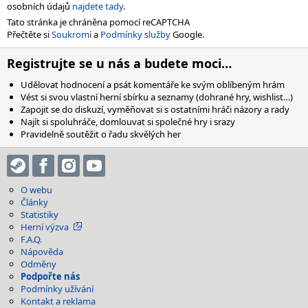
osobních údajů
najdete tady
.
Tato stránka je chráněna pomocí reCAPTCHA
Přečtěte si
Soukromí
a
Podmínky služby
Google.
Registrujte se u nás a budete moci…
Udělovat hodnocení a psát komentáře ke svým oblíbeným hrám
Vést si svou vlastní herní sbírku a seznamy (dohrané hry, wishlist…)
Zapojit se do diskuzí, vyměňovat si s ostatními hráči názory a rady
Najít si spoluhráče, domlouvat si společné hry i srazy
Pravidelně soutěžit o řadu skvělých her
O webu
Články
Statistiky
Herní výzva
F.A.Q.
Nápověda
Odměny
Podpořte nás
Podmínky užívání
Kontakt a reklama