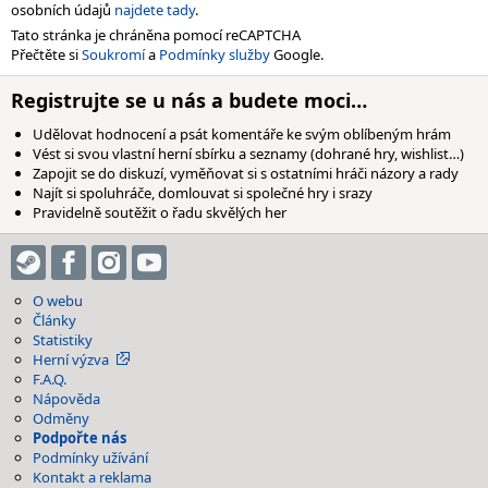
osobních údajů
najdete tady
.
Tato stránka je chráněna pomocí reCAPTCHA
Přečtěte si
Soukromí
a
Podmínky služby
Google.
Registrujte se u nás a budete moci…
Udělovat hodnocení a psát komentáře ke svým oblíbeným hrám
Vést si svou vlastní herní sbírku a seznamy (dohrané hry, wishlist…)
Zapojit se do diskuzí, vyměňovat si s ostatními hráči názory a rady
Najít si spoluhráče, domlouvat si společné hry i srazy
Pravidelně soutěžit o řadu skvělých her
O webu
Články
Statistiky
Herní výzva
F.A.Q.
Nápověda
Odměny
Podpořte nás
Podmínky užívání
Kontakt a reklama