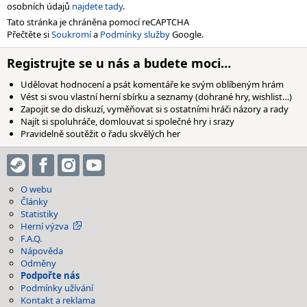
osobních údajů
najdete tady
.
Tato stránka je chráněna pomocí reCAPTCHA
Přečtěte si
Soukromí
a
Podmínky služby
Google.
Registrujte se u nás a budete moci…
Udělovat hodnocení a psát komentáře ke svým oblíbeným hrám
Vést si svou vlastní herní sbírku a seznamy (dohrané hry, wishlist…)
Zapojit se do diskuzí, vyměňovat si s ostatními hráči názory a rady
Najít si spoluhráče, domlouvat si společné hry i srazy
Pravidelně soutěžit o řadu skvělých her
O webu
Články
Statistiky
Herní výzva
F.A.Q.
Nápověda
Odměny
Podpořte nás
Podmínky užívání
Kontakt a reklama