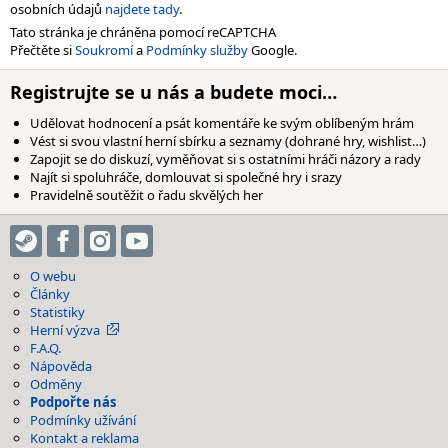
osobních údajů
najdete tady
.
Tato stránka je chráněna pomocí reCAPTCHA
Přečtěte si
Soukromí
a
Podmínky služby
Google.
Registrujte se u nás a budete moci…
Udělovat hodnocení a psát komentáře ke svým oblíbeným hrám
Vést si svou vlastní herní sbírku a seznamy (dohrané hry, wishlist…)
Zapojit se do diskuzí, vyměňovat si s ostatními hráči názory a rady
Najít si spoluhráče, domlouvat si společné hry i srazy
Pravidelně soutěžit o řadu skvělých her
O webu
Články
Statistiky
Herní výzva
F.A.Q.
Nápověda
Odměny
Podpořte nás
Podmínky užívání
Kontakt a reklama