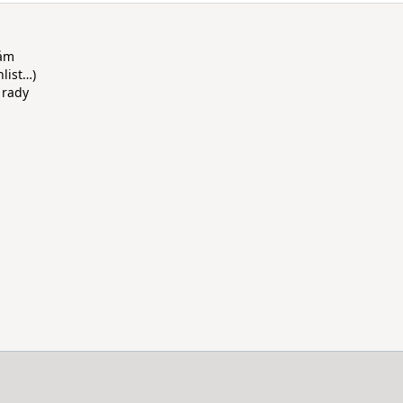
rám
hlist…)
 rady