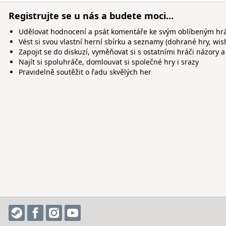
Registrujte se u nás a budete moci…
Udělovat hodnocení a psát komentáře ke svým oblíbeným h
Vést si svou vlastní herní sbírku a seznamy (dohrané hry, wis
Zapojit se do diskuzí, vyměňovat si s ostatními hráči názory a
Najít si spoluhráče, domlouvat si společné hry i srazy
Pravidelně soutěžit o řadu skvělých her