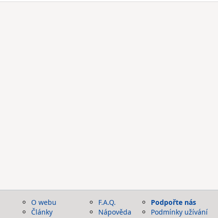
O webu
F.A.Q.
Podpořte nás
Články
Nápověda
Podmínky užívání