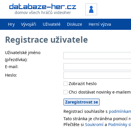
domov všech hráčů videoher
Hry
Vývojáři
Uživatelé
Diskuze
Herní výzva
Registrace uživatele
Uživatelské jméno
(přezdívka):
E-mail:
Heslo:
Zobrazit heslo
Chci dostávat novinky e-mailem
Registrací souhlasíte s
podmínkami
Tato stránka je chráněna pomocí
Přečtěte si
Soukromí
a
Podmínky s