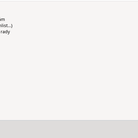
rám
hlist…)
 rady