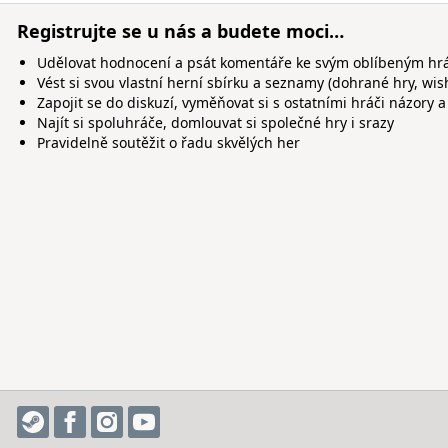
Registrujte se u nás a budete moci…
Udělovat hodnocení a psát komentáře ke svým oblíbeným h
Vést si svou vlastní herní sbírku a seznamy (dohrané hry, wis
Zapojit se do diskuzí, vyměňovat si s ostatními hráči názory a
Najít si spoluhráče, domlouvat si společné hry i srazy
Pravidelně soutěžit o řadu skvělých her