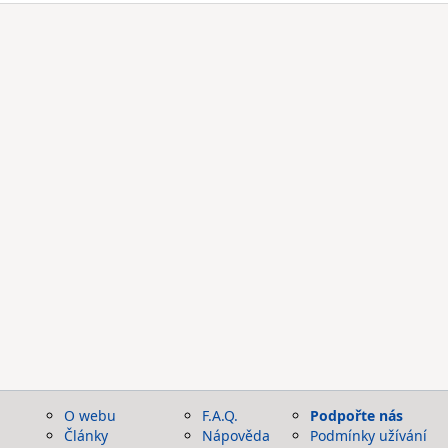
O webu
F.A.Q.
Podpořte nás
Články
Nápověda
Podmínky užívání