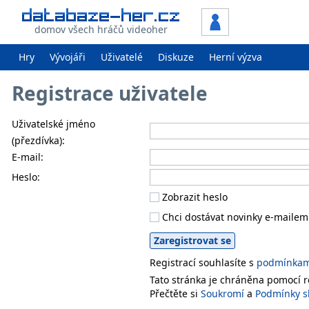
domov všech hráčů videoher
Hry
Vývojáři
Uživatelé
Diskuze
Herní výzva
Registrace uživatele
Uživatelské jméno
(přezdívka):
E-mail:
Heslo:
Zobrazit heslo
Chci dostávat novinky e-mailem
Registrací souhlasíte s
podmínkami
Tato stránka je chráněna pomocí
Přečtěte si
Soukromí
a
Podmínky s