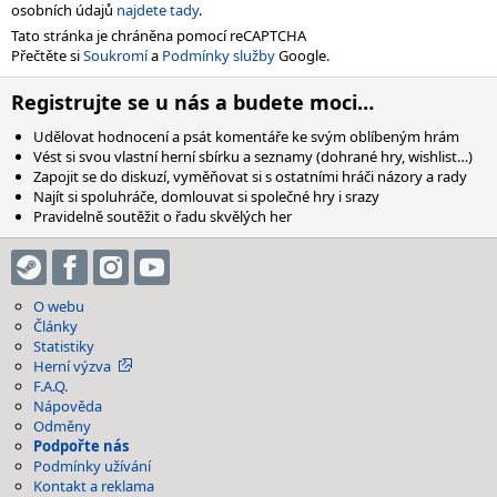
osobních údajů
najdete tady
.
Tato stránka je chráněna pomocí reCAPTCHA
Přečtěte si
Soukromí
a
Podmínky služby
Google.
Registrujte se u nás a budete moci…
Udělovat hodnocení a psát komentáře ke svým oblíbeným hrám
Vést si svou vlastní herní sbírku a seznamy (dohrané hry, wishlist…)
Zapojit se do diskuzí, vyměňovat si s ostatními hráči názory a rady
Najít si spoluhráče, domlouvat si společné hry i srazy
Pravidelně soutěžit o řadu skvělých her
O webu
Články
Statistiky
Herní výzva
F.A.Q.
Nápověda
Odměny
Podpořte nás
Podmínky užívání
Kontakt a reklama