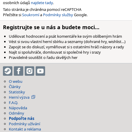
osobních údajů
najdete tady
.
Tato stránka je chráněna pomocí reCAPTCHA
Přečtěte si
Soukromí
a
Podmínky služby
Google.
Registrujte se u nás a budete moci…
Udělovat hodnocení a psát komentáře ke svým oblíbeným hrám
Vést si svou vlastní herní sbírku a seznamy (dohrané hry, wishlist…)
Zapojit se do diskuzí, vyměňovat si s ostatními hráči názory a rady
Najít si spoluhráče, domlouvat si společné hry i srazy
Pravidelně soutěžit o řadu skvělých her
O webu
Články
Statistiky
Herní výzva
F.A.Q.
Nápověda
Odměny
Podpořte nás
Podmínky užívání
Kontakt a reklama