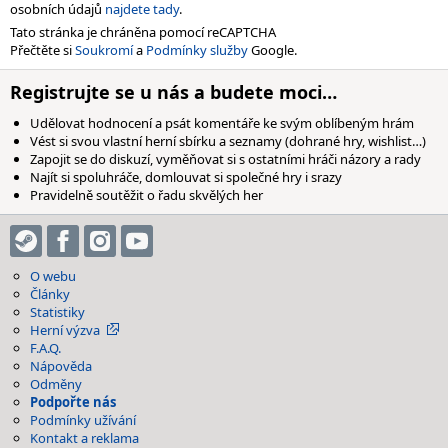
osobních údajů
najdete tady
.
Tato stránka je chráněna pomocí reCAPTCHA
Přečtěte si
Soukromí
a
Podmínky služby
Google.
Registrujte se u nás a budete moci…
Udělovat hodnocení a psát komentáře ke svým oblíbeným hrám
Vést si svou vlastní herní sbírku a seznamy (dohrané hry, wishlist…)
Zapojit se do diskuzí, vyměňovat si s ostatními hráči názory a rady
Najít si spoluhráče, domlouvat si společné hry i srazy
Pravidelně soutěžit o řadu skvělých her
O webu
Články
Statistiky
Herní výzva
F.A.Q.
Nápověda
Odměny
Podpořte nás
Podmínky užívání
Kontakt a reklama