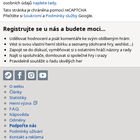
osobních údajů
najdete tady
.
Tato stránka je chráněna pomocí reCAPTCHA
Přečtěte si
Soukromí
a
Podmínky služby
Google.
Registrujte se u nás a budete moci…
Udělovat hodnocení a psát komentáře ke svým oblíbeným hrám
Vést si svou vlastní herní sbírku a seznamy (dohrané hry, wishlist…)
Zapojit se do diskuzí, vyměňovat si s ostatními hráči názory a rady
Najít si spoluhráče, domlouvat si společné hry i srazy
Pravidelně soutěžit o řadu skvělých her
O webu
Články
Statistiky
Herní výzva
F.A.Q.
Nápověda
Odměny
Podpořte nás
Podmínky užívání
Kontakt a reklama