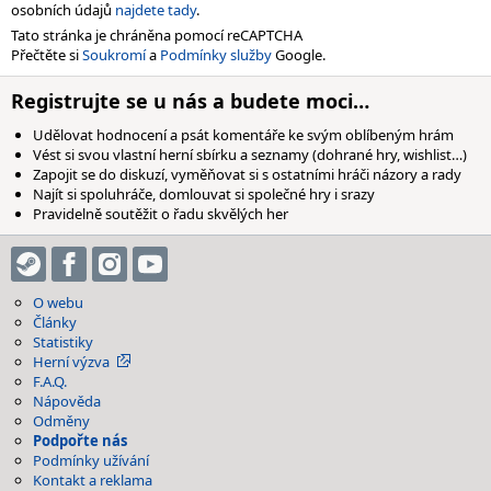
osobních údajů
najdete tady
.
Tato stránka je chráněna pomocí reCAPTCHA
Přečtěte si
Soukromí
a
Podmínky služby
Google.
Registrujte se u nás a budete moci…
Udělovat hodnocení a psát komentáře ke svým oblíbeným hrám
Vést si svou vlastní herní sbírku a seznamy (dohrané hry, wishlist…)
Zapojit se do diskuzí, vyměňovat si s ostatními hráči názory a rady
Najít si spoluhráče, domlouvat si společné hry i srazy
Pravidelně soutěžit o řadu skvělých her
O webu
Články
Statistiky
Herní výzva
F.A.Q.
Nápověda
Odměny
Podpořte nás
Podmínky užívání
Kontakt a reklama