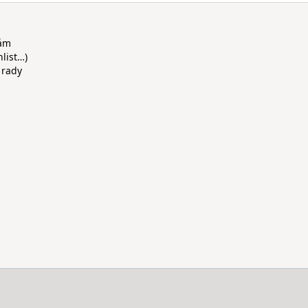
rám
hlist…)
 rady