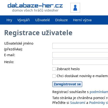
domov všech hráčů videoher
Hry
Vývojáři
Uživatelé
Diskuze
Herní výzva
Registrace uživatele
Uživatelské jméno
(přezdívka):
E-mail:
Heslo:
Zobrazit heslo
Chci dostávat novinky e-mailem
Registrací souhlasíte s
podmínkami
Tato stránka je chráněna pomocí
Přečtěte si
Soukromí
a
Podmínky s