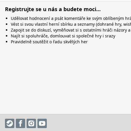
Registrujte se u nás a budete moci…
Udělovat hodnocení a psát komentáře ke svým oblíbeným h
Vést si svou vlastní herní sbírku a seznamy (dohrané hry, wis
Zapojit se do diskuzí, vyměňovat si s ostatními hráči názory a
Najít si spoluhráče, domlouvat si společné hry i srazy
Pravidelně soutěžit o řadu skvělých her