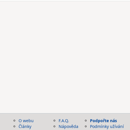
O webu
F.A.Q.
Podpořte nás
Články
Nápověda
Podmínky užívání