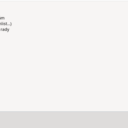
rám
hlist…)
 rady