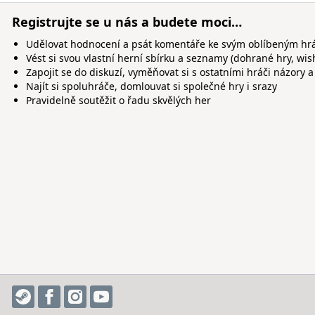
Registrujte se u nás a budete moci…
Udělovat hodnocení a psát komentáře ke svým oblíbeným h
Vést si svou vlastní herní sbírku a seznamy (dohrané hry, wis
Zapojit se do diskuzí, vyměňovat si s ostatními hráči názory a
Najít si spoluhráče, domlouvat si společné hry i srazy
Pravidelně soutěžit o řadu skvělých her