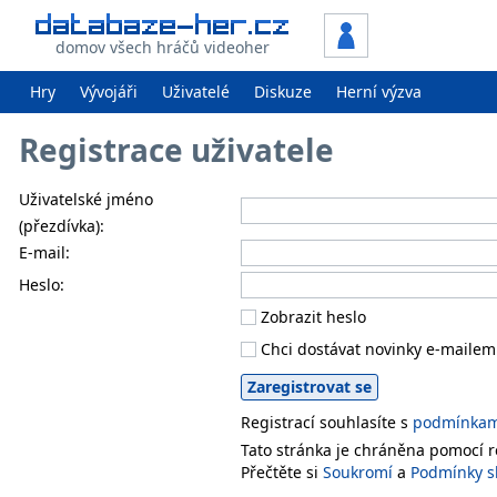
domov všech hráčů videoher
Hry
Vývojáři
Uživatelé
Diskuze
Herní výzva
Registrace uživatele
Uživatelské jméno
(přezdívka):
E-mail:
Heslo:
Zobrazit heslo
Chci dostávat novinky e-mailem
Registrací souhlasíte s
podmínkami
Tato stránka je chráněna pomocí
Přečtěte si
Soukromí
a
Podmínky s