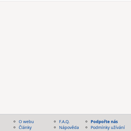
O webu
F.A.Q.
Podpořte nás
Články
Nápověda
Podmínky užívání