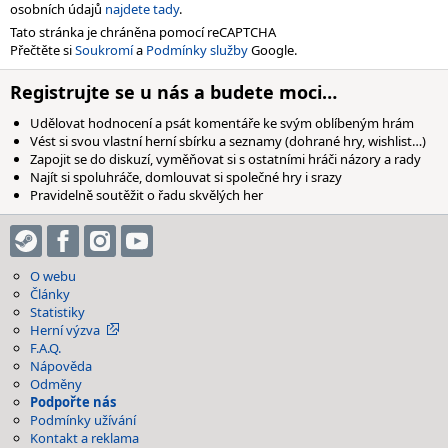
osobních údajů
najdete tady
.
Tato stránka je chráněna pomocí reCAPTCHA
Přečtěte si
Soukromí
a
Podmínky služby
Google.
Registrujte se u nás a budete moci…
Udělovat hodnocení a psát komentáře ke svým oblíbeným hrám
Vést si svou vlastní herní sbírku a seznamy (dohrané hry, wishlist…)
Zapojit se do diskuzí, vyměňovat si s ostatními hráči názory a rady
Najít si spoluhráče, domlouvat si společné hry i srazy
Pravidelně soutěžit o řadu skvělých her
O webu
Články
Statistiky
Herní výzva
F.A.Q.
Nápověda
Odměny
Podpořte nás
Podmínky užívání
Kontakt a reklama