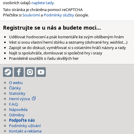
osobních údajů
najdete tady
.
Tato stránka je chráněna pomocí reCAPTCHA
Přečtěte si
Soukromí
a
Podmínky služby
Google.
Registrujte se u nás a budete moci…
Udělovat hodnocení a psát komentáře ke svým oblíbeným hrám
Vést si svou vlastní herní sbírku a seznamy (dohrané hry, wishlist…)
Zapojit se do diskuzí, vyměňovat si s ostatními hráči názory a rady
Najít si spoluhráče, domlouvat si společné hry i srazy
Pravidelně soutěžit o řadu skvělých her
O webu
Články
Statistiky
Herní výzva
F.A.Q.
Nápověda
Odměny
Podpořte nás
Podmínky užívání
Kontakt a reklama