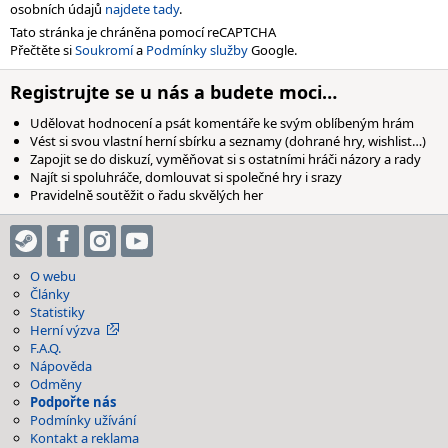
osobních údajů
najdete tady
.
Tato stránka je chráněna pomocí reCAPTCHA
Přečtěte si
Soukromí
a
Podmínky služby
Google.
Registrujte se u nás a budete moci…
Udělovat hodnocení a psát komentáře ke svým oblíbeným hrám
Vést si svou vlastní herní sbírku a seznamy (dohrané hry, wishlist…)
Zapojit se do diskuzí, vyměňovat si s ostatními hráči názory a rady
Najít si spoluhráče, domlouvat si společné hry i srazy
Pravidelně soutěžit o řadu skvělých her
O webu
Články
Statistiky
Herní výzva
F.A.Q.
Nápověda
Odměny
Podpořte nás
Podmínky užívání
Kontakt a reklama