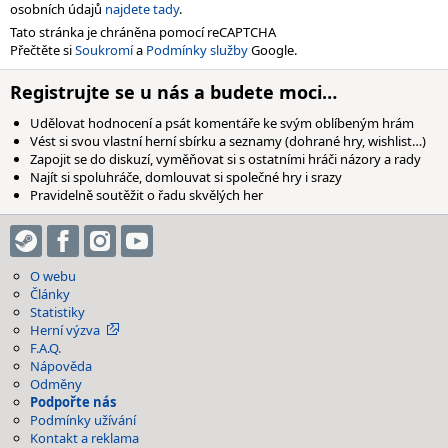
osobních údajů
najdete tady
.
Tato stránka je chráněna pomocí reCAPTCHA
Přečtěte si
Soukromí
a
Podmínky služby
Google.
Registrujte se u nás a budete moci…
Udělovat hodnocení a psát komentáře ke svým oblíbeným hrám
Vést si svou vlastní herní sbírku a seznamy (dohrané hry, wishlist…)
Zapojit se do diskuzí, vyměňovat si s ostatními hráči názory a rady
Najít si spoluhráče, domlouvat si společné hry i srazy
Pravidelně soutěžit o řadu skvělých her
O webu
Články
Statistiky
Herní výzva
F.A.Q.
Nápověda
Odměny
Podpořte nás
Podmínky užívání
Kontakt a reklama