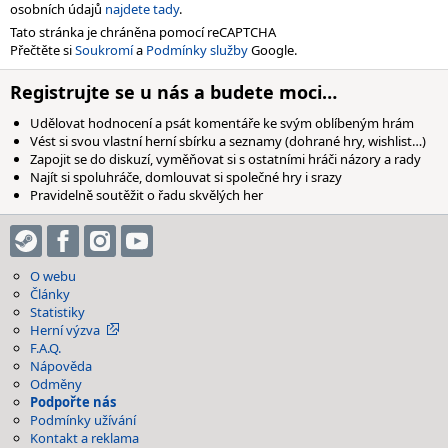
osobních údajů
najdete tady
.
Tato stránka je chráněna pomocí reCAPTCHA
Přečtěte si
Soukromí
a
Podmínky služby
Google.
Registrujte se u nás a budete moci…
Udělovat hodnocení a psát komentáře ke svým oblíbeným hrám
Vést si svou vlastní herní sbírku a seznamy (dohrané hry, wishlist…)
Zapojit se do diskuzí, vyměňovat si s ostatními hráči názory a rady
Najít si spoluhráče, domlouvat si společné hry i srazy
Pravidelně soutěžit o řadu skvělých her
O webu
Články
Statistiky
Herní výzva
F.A.Q.
Nápověda
Odměny
Podpořte nás
Podmínky užívání
Kontakt a reklama