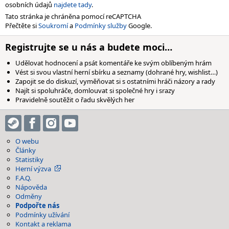
osobních údajů
najdete tady
.
Tato stránka je chráněna pomocí reCAPTCHA
Přečtěte si
Soukromí
a
Podmínky služby
Google.
Registrujte se u nás a budete moci…
Udělovat hodnocení a psát komentáře ke svým oblíbeným hrám
Vést si svou vlastní herní sbírku a seznamy (dohrané hry, wishlist…)
Zapojit se do diskuzí, vyměňovat si s ostatními hráči názory a rady
Najít si spoluhráče, domlouvat si společné hry i srazy
Pravidelně soutěžit o řadu skvělých her
O webu
Články
Statistiky
Herní výzva
F.A.Q.
Nápověda
Odměny
Podpořte nás
Podmínky užívání
Kontakt a reklama