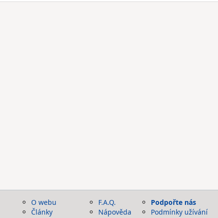
O webu
F.A.Q.
Podpořte nás
Články
Nápověda
Podmínky užívání