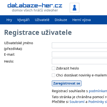
domov všech hráčů videoher
Hry
Vývojáři
Uživatelé
Diskuze
Herní výzva
Registrace uživatele
Uživatelské jméno
(přezdívka):
E-mail:
Heslo:
Zobrazit heslo
Chci dostávat novinky e-mailem
Registrací souhlasíte s
podmínkami
Tato stránka je chráněna pomocí
Přečtěte si
Soukromí
a
Podmínky s