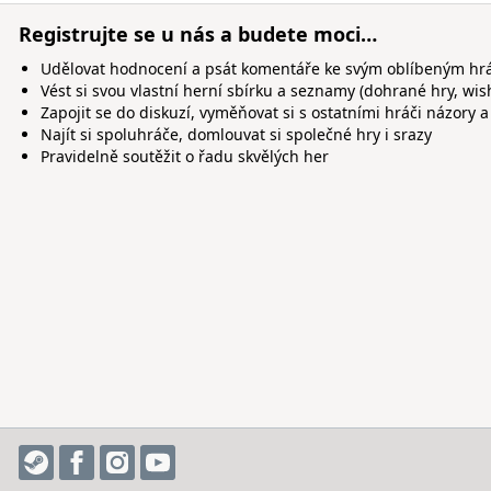
Registrujte se u nás a budete moci…
Udělovat hodnocení a psát komentáře ke svým oblíbeným h
Vést si svou vlastní herní sbírku a seznamy (dohrané hry, wis
Zapojit se do diskuzí, vyměňovat si s ostatními hráči názory a
Najít si spoluhráče, domlouvat si společné hry i srazy
Pravidelně soutěžit o řadu skvělých her