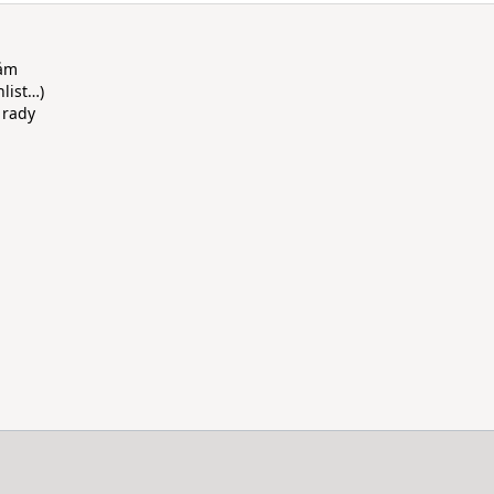
rám
hlist…)
 rady