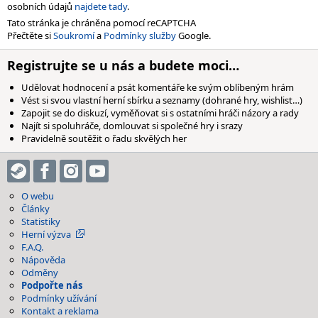
osobních údajů
najdete tady
.
Tato stránka je chráněna pomocí reCAPTCHA
Přečtěte si
Soukromí
a
Podmínky služby
Google.
Registrujte se u nás a budete moci…
Udělovat hodnocení a psát komentáře ke svým oblíbeným hrám
Vést si svou vlastní herní sbírku a seznamy (dohrané hry, wishlist…)
Zapojit se do diskuzí, vyměňovat si s ostatními hráči názory a rady
Najít si spoluhráče, domlouvat si společné hry i srazy
Pravidelně soutěžit o řadu skvělých her
O webu
Články
Statistiky
Herní výzva
F.A.Q.
Nápověda
Odměny
Podpořte nás
Podmínky užívání
Kontakt a reklama