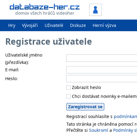
domov všech hráčů videoher
Hry
Vývojáři
Uživatelé
Diskuze
Herní výzva
Registrace uživatele
Uživatelské jméno
(přezdívka):
E-mail:
Heslo:
Zobrazit heslo
Chci dostávat novinky e-mailem
Registrací souhlasíte s
podmínkami
Tato stránka je chráněna pomocí
Přečtěte si
Soukromí
a
Podmínky s