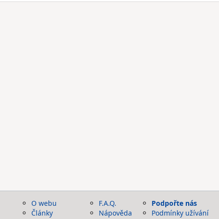
O webu
F.A.Q.
Podpořte nás
Články
Nápověda
Podmínky užívání