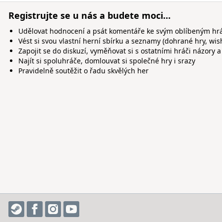
Registrujte se u nás a budete moci…
Udělovat hodnocení a psát komentáře ke svým oblíbeným h
Vést si svou vlastní herní sbírku a seznamy (dohrané hry, wis
Zapojit se do diskuzí, vyměňovat si s ostatními hráči názory a
Najít si spoluhráče, domlouvat si společné hry i srazy
Pravidelně soutěžit o řadu skvělých her