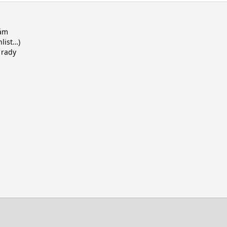
rám
hlist…)
 rady