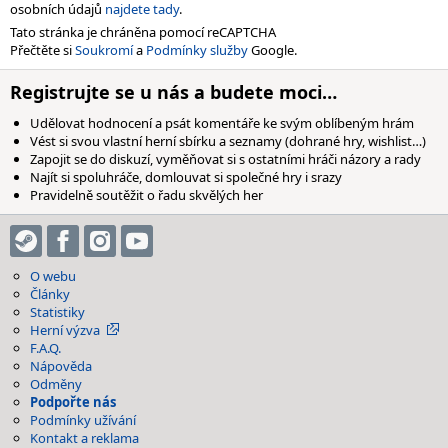
osobních údajů
najdete tady
.
Tato stránka je chráněna pomocí reCAPTCHA
Přečtěte si
Soukromí
a
Podmínky služby
Google.
Registrujte se u nás a budete moci…
Udělovat hodnocení a psát komentáře ke svým oblíbeným hrám
Vést si svou vlastní herní sbírku a seznamy (dohrané hry, wishlist…)
Zapojit se do diskuzí, vyměňovat si s ostatními hráči názory a rady
Najít si spoluhráče, domlouvat si společné hry i srazy
Pravidelně soutěžit o řadu skvělých her
O webu
Články
Statistiky
Herní výzva
F.A.Q.
Nápověda
Odměny
Podpořte nás
Podmínky užívání
Kontakt a reklama